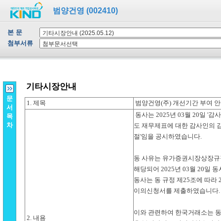
범양건영 (002410)
본 문
첨부서류
문
서
목
차