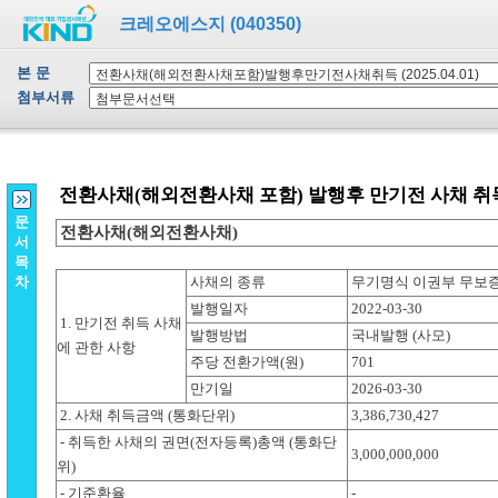
크레오에스지 (040350)
본 문
첨부서류
문
서
목
차