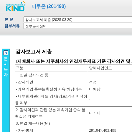
미투온 (201490)
본 문
첨부서류
문
서
목
차