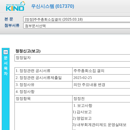
우신시스템 (017370)
본 문
첨부서류
문
서
목
차