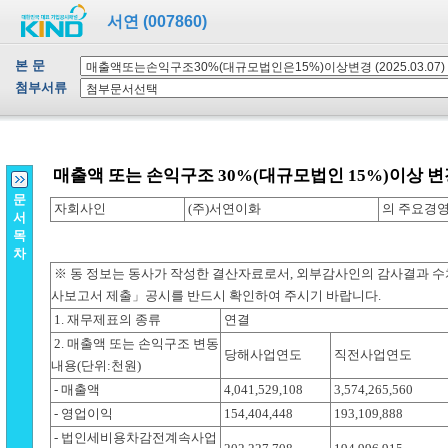
서연 (007860)
본 문
첨부서류
문
서
목
차