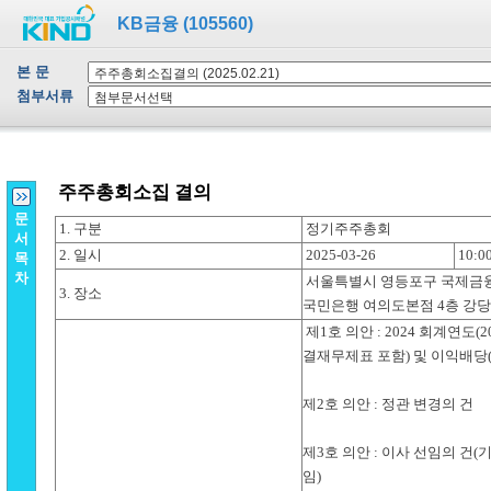
KB금융 (105560)
본 문
첨부서류
문
서
목
차