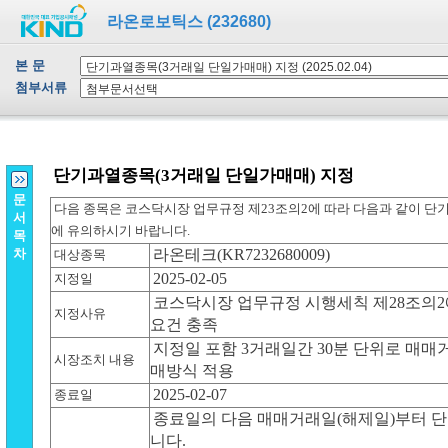
라온로보틱스 (232680)
본 문
첨부서류
문
서
목
차