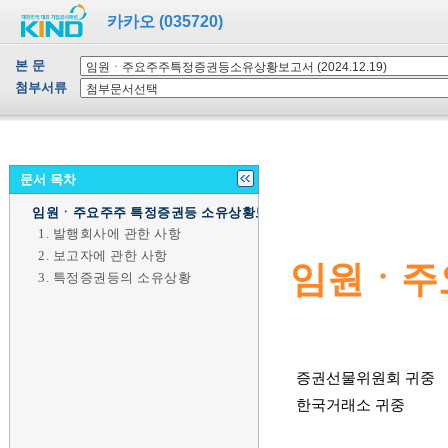
카카오 (035720)
본 문
첨부서류
문서 목차