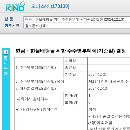
오파스넷 (173130)
본 문
첨부서류
문
서
목
차