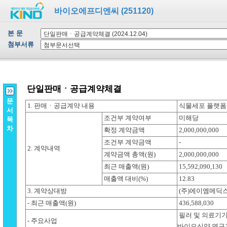
바이오에프디엔씨 (251120)
본 문
첨부서류
문
서
목
차