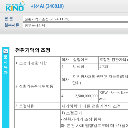
시선AI (340810)
본 문
첨부서류
문
서
목
차