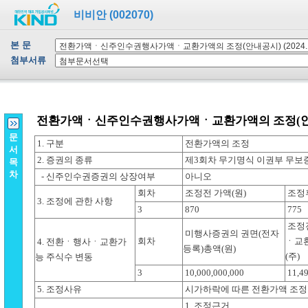
비비안 (002070)
본 문
첨부서류
문
서
목
차