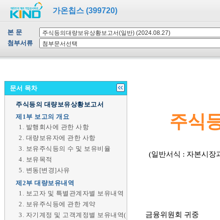
가온칩스 (399720)
본 문
첨부서류
문서 목차