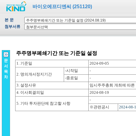
바이오에프디엔씨 (251120)
본 문
첨부서류
문
서
목
차