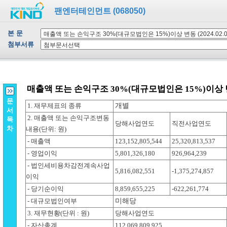
팬엔터테인먼트 (068050)
본 문
첨부서류
문
서
목
차