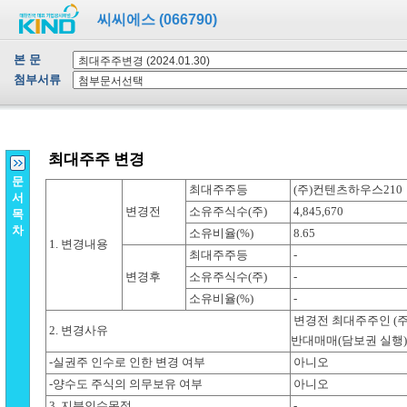
씨씨에스 (066790)
본 문
첨부서류
문
서
목
차