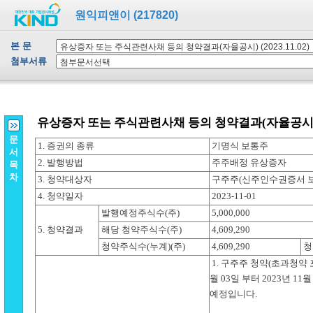
원익피앤이 (217820)
본 문
첨부서류
문
서
목
차