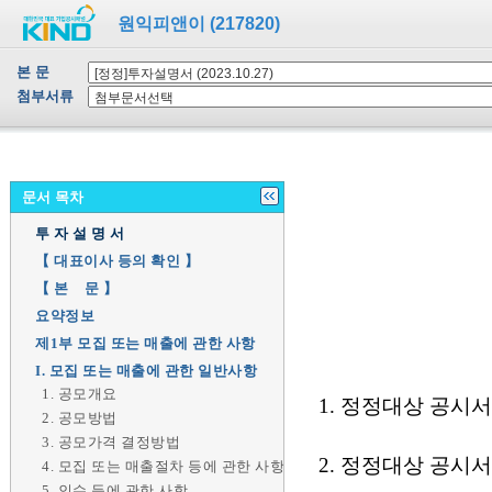
원익피앤이 (217820)
본 문
첨부서류
문서 목차