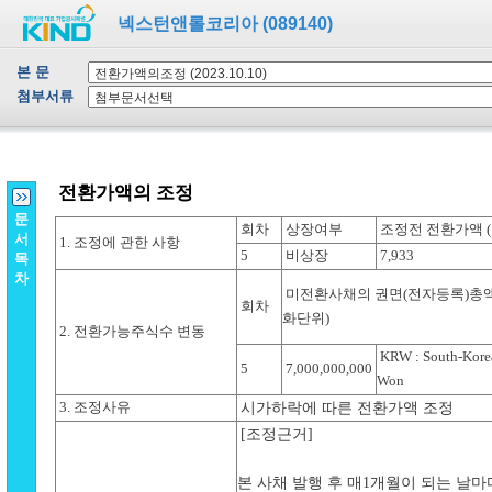
넥스턴앤롤코리아 (089140)
본 문
첨부서류
문
서
목
차