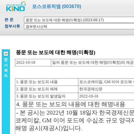
포스코퓨처엠 (003670)
본 문
첨부서류
문
서
목
차