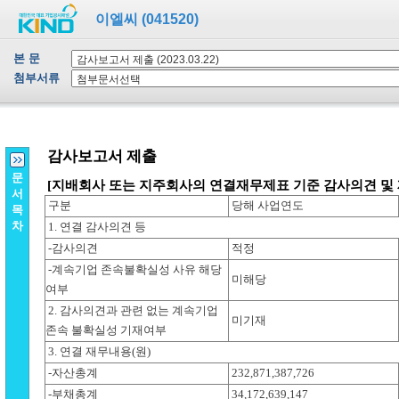
이엘씨 (041520)
본 문
첨부서류
문
서
목
차