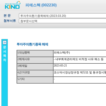
피에스텍 (002230)
본 문
첨부서류
문
서
목
차