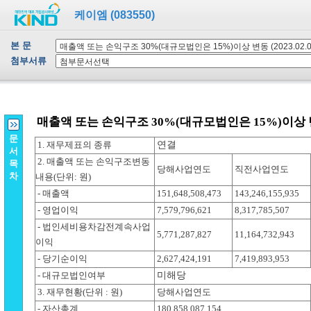
케이엠 (083550)
본 문
첨부서류
문
서
목
차