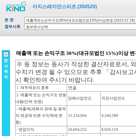
이지스레지던스리츠 (350520)
본 문
첨부서류
문
서
목
차