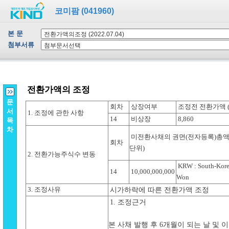
코미팜 (041960)
본 문
첨부서류
문
서
목
차