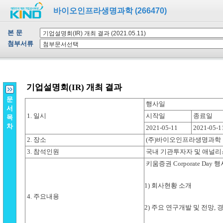
바이오인프라생명과학 (266470)
본 문
첨부서류
문
서
목
차