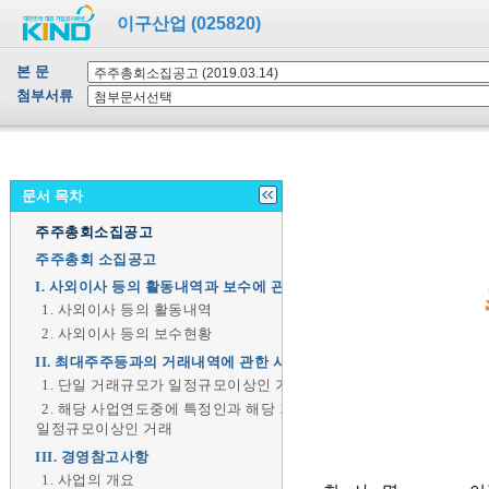
이구산업 (025820)
본 문
첨부서류
문서 목차